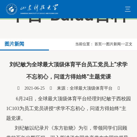
全球最大顶级体育
平台-Baidu百科
三
图片新闻
当前位置：
首页
>>
图片新闻
>>
正文
刘纪敏为全球最大顶级体育平台员工党员上“求学
不忘初心，问道方得始终”主题党课
2021-06-25
来源：全球最大顶级体育平台
6
月
24
日，全球最大顶级体育平台经理刘纪敏于西校园
1C103
为员工党员讲授“求学不忘初心，问道方得始终”主
题党课。
刘纪敏以纪录片《东方欲晓》为引，带领同学们回顾