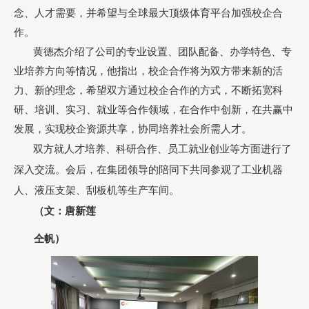
念、人才需要，并希望与全球最大顶级体育平台加强校企合
作。
黄德杰介绍了公司的专业设置、团队配备、办学特色、专
业培养方向等情况，他指出，校企合作将为双方带来新的活
力、新的理念，希望双方通过校企合作的方式，不断拓宽科
研、培训、实习、就业等合作领域，在合作中创新，在共赢中
发展，实现校企资源共享，协同培养社会所需人才。
双方就人才培养、科研合作、员工就业创业等方面进行了
深入交流。会后，在集团领导的陪同下共同参观了工业机器
人、液压支架、刮板机等生产车间。
（文：唐新莲
仝帆）