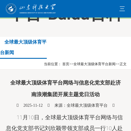
全球最大顶级体育
平台-Baidu百科
三
全球最大顶级体育平
台新闻
当前位置：
首页
>>
全球最大顶级体育平台新闻
>>
正文
全球最大顶级体育平台网络与信息化党支部赴济
南浪潮集团开展主题党日活动
2025-11-12
来源：全球最大顶级体育平台
11月10日，全球最大顶级体育平台网络与信
息化党支部书记刘欣颖带领支部成员一行10人赴