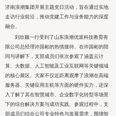
济南浪潮集团开展主题党日活动，旨在通过实地
走访行业前沿，推动党建工作与业务能力的深度
融合。
刘欣颖一行受到了山东浪潮优派科技教育有
限公司总经理许国彬的热情接待。在许国彬的陪
同与讲解下，支部成员们依次参观了涵盖云计
算、大数据、人工智能及工业互联网等关键领域
的核心展区。大家不仅近距离观摩了浪潮在高端
服务器、关键应用主机等方面的硬件实力，还深
入了解了其在智慧城市、企业数字化转型等场景
下的综合解决方案与成功实践。参观过程中，支
部成员们结合公司专业特色与发展需求，围绕智