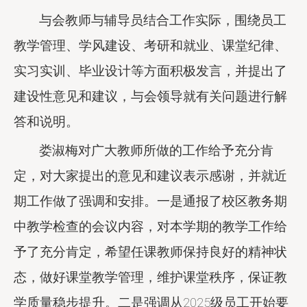
与会教师与辅导员结合工作实际，围绕员工
教学管理、学风建设、考研和就业、课堂纪律、
实习实训、毕业设计等方面积极发言，并提出了
建设性意见和建议，与会领导就有关问题进行解
答和说明。
娄淑梅对广大教师所做的工作给予充分肯
定，对大家提出的意见和建议表示感谢，并就近
期工作做了强调和安排。一是通报了校区教务期
中教学检查的会议内容，对本学期的教学工作给
予了充分肯定，希望任课教师保持良好的精神状
态，做好课堂教学管理，维护课堂秩序，保证教
学质量稳步提升。二是强调从2025级员工开始要